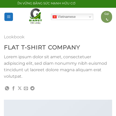
Bỏ
RIỂN BỀN VỮNG BẰNG SỨC MẠNH HỮU CƠ
qua
Gọi
nội
Vietnamese
dung
Lookbook
FLAT T-SHIRT COMPANY
Lorem ipsum dolor sit amet, consectetuer
adipiscing elit, sed diam nonummy nibh euismod
tincidunt ut laoreet dolore magna aliquam erat
volutpat.