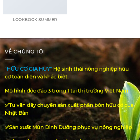
LOOKBOOK SUMMER
VỀ CHÚNG TÔI
“
HỮU CƠ GIA HUY
”
Hệ
sinh
thái
nông
nghiệp
hữu
cơ
toàn
diện
và
khác
biệt
.
Mô hình độc đáo 3 trong 1 tại thị trường Việt Nam
✅Tư vấn dây chuyền sản xuất phân bón hữu cơ của
Nhật Bản
✅Sản xuất Mùn Dinh Dưỡng phục vụ nông nghiệp