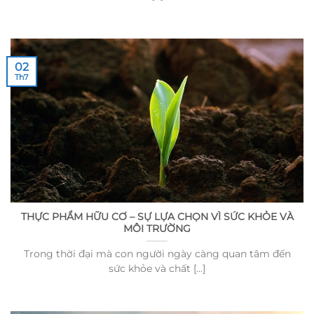
02
Th7
THỰC PHẨM HỮU CƠ – SỰ LỰA CHỌN VÌ SỨC KHỎE VÀ
MÔI TRƯỜNG
Trong thời đại mà con người ngày càng quan tâm đến
sức khỏe và chất [...]