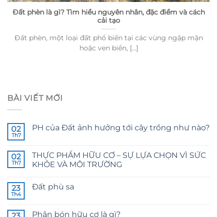
Đất phèn là gì? Tìm hiểu nguyên nhân, đặc điểm và cách
cải tạo
Đất phèn, một loại đất phổ biến tại các vùng ngập mặn
hoặc ven biển, [...]
BÀI VIẾT MỚI
PH của Đất ảnh hưởng tới cây trồng như nào?
02
Th7
THỰC PHẨM HỮU CƠ – SỰ LỰA CHỌN VÌ SỨC
02
Th7
KHỎE VÀ MÔI TRƯỜNG
Đất phù sa
23
Th4
Phân bón hữu cơ là gì?
23