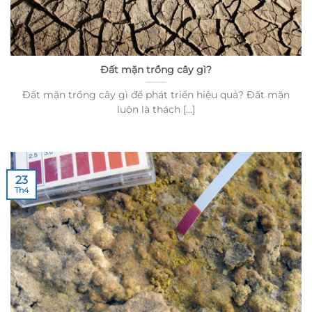
Đất mặn trồng cây gì?
Đất mặn trồng cây gì để phát triển hiệu quả? Đất mặn
luôn là thách [...]
23
Th4