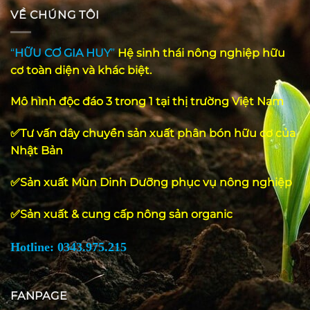
VỀ CHÚNG TÔI
“
HỮU CƠ GIA HUY
”
Hệ
sinh
thái
nông
nghiệp
hữu
cơ
toàn
diện
và
khác
biệt
.
Mô hình độc đáo 3 trong 1 tại thị trường Việt Nam
✅Tư vấn dây chuyền sản xuất phân bón hữu cơ của
Nhật Bản
✅Sản xuất Mùn Dinh Dưỡng phục vụ nông nghiệp
✅Sản xuất & cung cấp nông sản organic
Hotline: 0343.975.215
FANPAGE