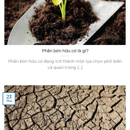
Phân bón hữu cơ là gì?
Phân bón hữu cơ đang trở thành một lựa chọn phổ biến
và quan trọng [...]
23
Th4