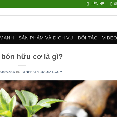
LIÊN HỆ
0
 MẠNH
SẢN PHẨM VÀ DỊCH VỤ
ĐỐI TÁC
VIDE
 bón hữu cơ là gì?
23/04/2025
BỞI
MINHHA1712@GMAIL.COM