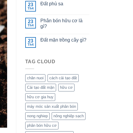
Đất phù sa
23
Th4
Phân bón hữu cơ là
23
Th4
gì?
Đất mặn trồng cây gì?
23
Th4
TAG CLOUD
chăn nuoi
cách cải tạo đất
Cải tạo đất mặn
hữu cơ
hữu cơ gia huy
máy móc sản xuất phân bón
nong nghiep
nông nghiệp sạch
phân bón hữu cơ