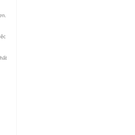
ơn.
iệc
hất