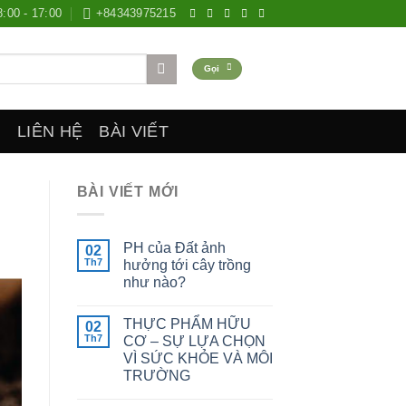
8:00 - 17:00
+84343975215
Gọi
O
LIÊN HỆ
BÀI VIẾT
BÀI VIẾT MỚI
PH của Đất ảnh
02
Th7
hưởng tới cây trồng
như nào?
THỰC PHẨM HỮU
02
Th7
CƠ – SỰ LỰA CHỌN
VÌ SỨC KHỎE VÀ MÔI
TRƯỜNG