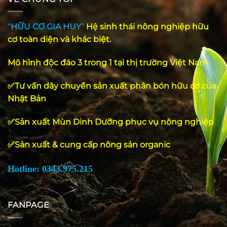
“
HỮU CƠ GIA HUY
”
Hệ
sinh
thái
nông
nghiệp
hữu
cơ
toàn
diện
và
khác
biệt
.
Mô hình độc đáo 3 trong 1 tại thị trường Việt Nam
✅Tư vấn dây chuyền sản xuất phân bón hữu cơ của
Nhật Bản
✅Sản xuất Mùn Dinh Dưỡng phục vụ nông nghiệp
✅Sản xuất & cung cấp nông sản organic
Hotline: 0343.975.215
FANPAGE